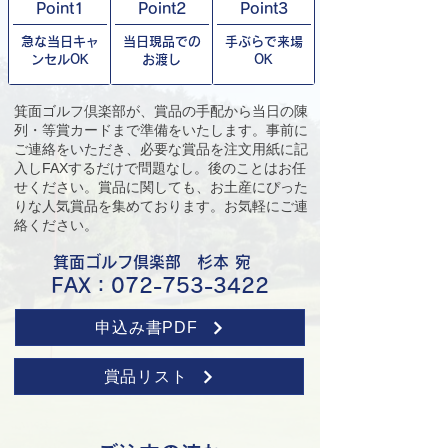
Point1
Point2
Point3
急な当日キャ
当日現品での
手ぶらで来場
ンセルOK
お渡し
OK
箕面ゴルフ倶楽部が、賞品の手配から当日の陳
列・等賞カードまで準備をいたします。事前に
ご連絡をいただき、必要な賞品を注文用紙に記
入しFAXするだけで問題なし。後のことはお任
せください。賞品に関しても、お土産にぴった
りな人気賞品を集めております。お気軽にご連
絡ください。
​箕面ゴルフ倶楽部 杉本 宛
FAX：072-753-3422
申込み書PDF
賞品リスト