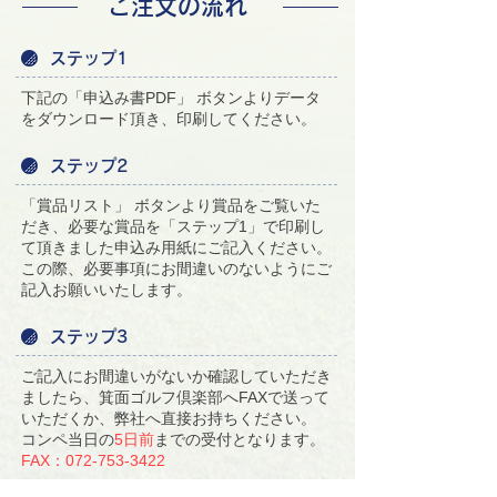
ご注文の流れ
ステップ1
下記の「申込み書PDF」 ボタンよりデータ
をダウンロード頂き、印刷してください。
ステップ2
「賞品リスト」 ボタンより賞品をご覧いた
だき、必要な賞品を「ステップ1」で印刷し
て頂きました申込み用紙にご記入ください。
この際、必要事項にお間違いのないようにご
記入お願いいたします。
ステップ3
ご記入にお間違いがないか確認していただき
ましたら、箕面ゴルフ倶楽部へFAXで送って
いただくか、弊社へ直接お持ちください。
コンペ当日の
5日前
までの受付となります。
FAX：072-753-3422