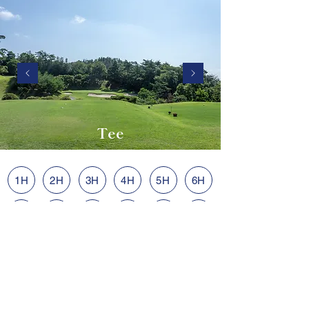
Tee
1H
2H
3H
4H
5H
6H
7H
8H
9H
10H
11H
12H
13H
14H
15H
16H
17H
18H
箕面ゴルフ倶楽部