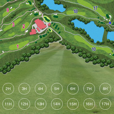
2H
3H
4H
5H
6H
7H
8H
11H
12H
13H
14H
15H
16H
17H