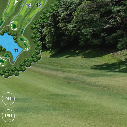
9H
18H