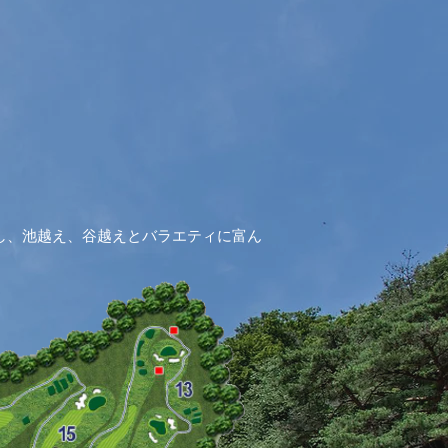
し、
池越え、谷越えとバラエティに富ん