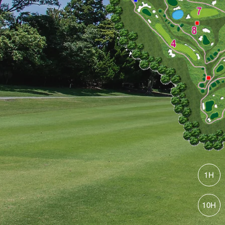
1H
10H